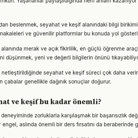
kün. Yaşananlar paylaşıldığında hem anlam kazanıyor
n beslenmek, seyahat ve keşif alanındaki bilgi birikimin
akaleleri ve güvenilir platformlar bu konuda yol gösteric
alanında merak ve açık fikirlilik, en güçlü öğrenme araçla
ini düşünmek, yeni ve değerli bilgilerin önünü tıkayabiliyo
 netleştirildiğinde seyahat ve keşif süreci çok daha verimli
n çabalar genellikle dağınık sonuçlar doğurur.
at ve keşif bu kadar önemli?
 deneyiminde zorluklarla karşılaşmak bir başarısızlık de
r engel, aslında önemli bir ders fırsatını da beraberinde ge