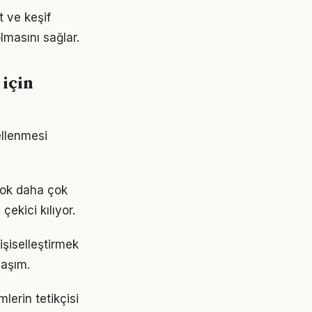
t ve keşif
lmasını sağlar.
için
ellenmesi
çok daha çok
çekici kılıyor.
kişiselleştirmek
laşım.
erin tetikçisi