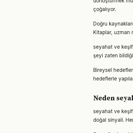
dönüştürmek müm
çoğalıyor.
Doğru kaynaklarda
Kitaplar, uzman m
seyahat ve keşif 
şeyi zaten bildiğ
Bireysel hedefler
hedeflerle yapıla
Neden seyah
seyahat ve keşif
doğal sinyali. He