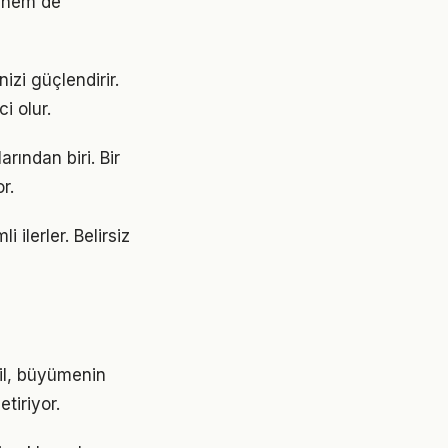
 hem de
izi güçlendirir.
i olur.
rından biri. Bir
r.
 ilerler. Belirsiz
ğil, büyümenin
tiriyor.