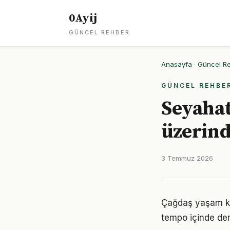
0Ayij
GÜNCEL REHBER
Anasayfa
·
Güncel R
GÜNCEL REHBE
Seyahat
üzerind
3 Temmuz 2026
Çağdaş yaşam koş
tempo içinde den