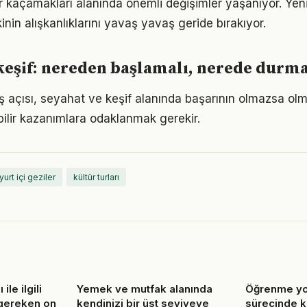
ir kaçamakları alanında önemli değişimler yaşanıyor. Yen
nin alışkanlıklarını yavaş yavaş geride bırakıyor.
keşif: nereden başlamalı, nerede durma
ş açısı, seyahat ve keşif alanında başarının olmazsa olm
bilir kazanımlara odaklanmak gerekir.
yurt içi geziler
kültür turları
ile ilgili
Yemek ve mutfak alanında
Öğrenme yo
 gereken on
kendinizi bir üst seviyeye
sürecinde ka