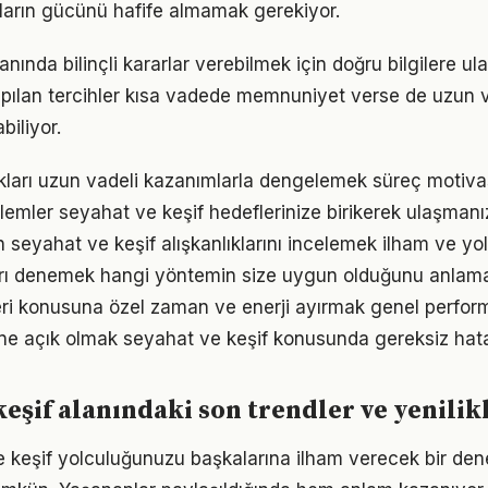
ıkların gücünü hafife almamak gerekiyor.
alanında bilinçli kararlar verebilmek için doğru bilgilere u
pılan tercihler kısa vadede memnuniyet verse de uzun
iliyor.
ukları uzun vadeli kazanımlarla dengelemek süreç motiv
emler seyahat ve keşif hedeflerinize birikerek ulaşmanız
ın seyahat ve keşif alışkanlıklarını incelemek ilham ve yol
arı denemek hangi yöntemin size uygun olduğunu anlama
ri konusuna özel zaman ve enerji ayırmak genel performan
ne açık olmak seyahat ve keşif konusunda gereksiz hata
keşif alanındaki son trendler ve yenilik
 keşif yolculuğunuzu başkalarına ilham verecek bir de