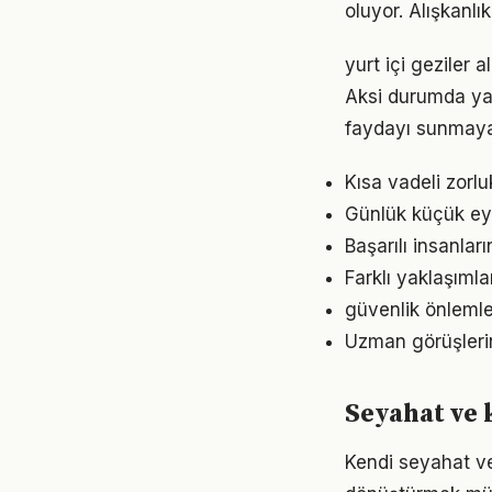
oluyor. Alışkanl
yurt içi geziler 
Aksi durumda ya
faydayı sunmayab
Kısa vadeli zorl
Günlük küçük eyl
Başarılı insanlar
Farklı yaklaşıml
güvenlik önlemle
Uzman görüşleri
Seyahat ve 
Kendi seyahat ve