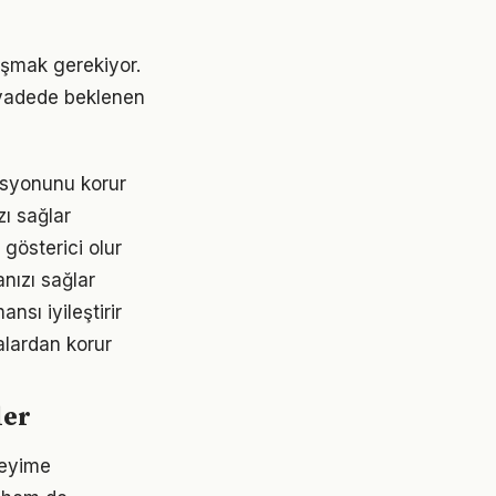
laşmak gerekiyor.
 vadede beklenen
asyonunu korur
ı sağlar
 gösterici olur
nızı sağlar
sı iyileştirir
lardan korur
ler
neyime